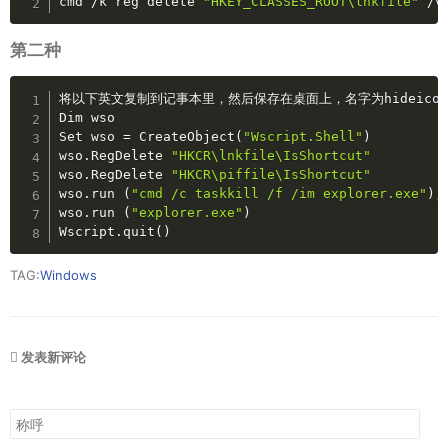
cmd
/k
reg
delete
"HKEY_CLASSES_ROOT\lnkfile"
/v
第二种
Copy
将以下英文复制到记事本里，然后保存在桌面上，名字为hideico
Dim
wso
Set
wso
=
CreateObject
(
"Wscript.Shell"
)
wso.RegDelete
"HKCR\lnkfile\IsShortcut"
wso.RegDelete
"HKCR\piffile\IsShortcut"
wso.run
(
"cmd
/c
taskkill
/f
/im
explorer.exe"
)
,
wso.run
(
"explorer.exe"
)
Wscript.quit
(
)
TAG:
Windows
发表新评论